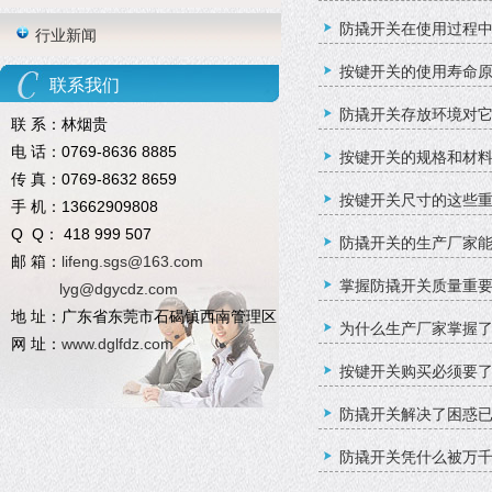
防撬开关在使用过程
行业新闻
按键开关的使用寿命
联系我们
防撬开关存放环境对
联 系：林烟贵
电 话：0769-8636 8885
按键开关的规格和材
传 真：0769-8632 8659
按键开关尺寸的这些
手 机：13662909808
Q Q： 418 999 507
防撬开关的生产厂家
邮 箱：
lifeng.sgs@163.com
掌握防撬开关质量重
lyg@dgycdz.com
地 址：广东省东莞市石碣镇西南管理区
为什么生产厂家掌握
网 址：
www.dglfdz.com
按键开关购买必须要
防撬开关解决了困惑
防撬开关凭什么被万