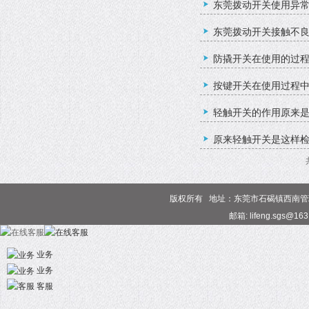
东莞拨动开关使用异
东莞拨动开关接触不
防撬开关在使用的过
按键开关在使用过程
轻触开关的作用原来
原来轻触开关是这样
版权所有 地址：东莞市石碣镇西南管理区 电话
邮箱: lifeng.sgs@16
业务
业务
客服