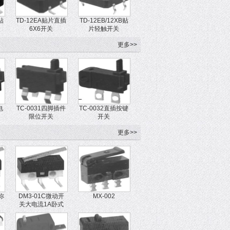
贴
TD-12EA贴片直插
TD-12EB/12XB贴
6X6开关
片轻触开关
更多>>
电
TC-0031四脚插件
TC-0032直插按键
限位开关
开关
更多>>
你
DM3-01C微动开
MX-002
关大电流1A卧式