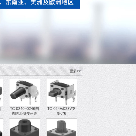
更多>>
柄
TC-0240~0246四
TC-024V/028V支
脚防水侧按开关
架6*6