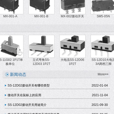
MX-001-A
MX-001-B
MX-002微动开关
SM5-05N
S-11G02 1P1T单
立式弯角SS-
大电流SS-12D06
SS-12D10大电
极单位
12D03 1P2T
1P2T
3A两档三脚
新闻动态
More
>>
SS-12D02拨动开关有哪些类型
2022-01-04
微动开关在鼠标上的应用
2021-11-04
SS-12D02拨动开关用途简介
2021-09-30