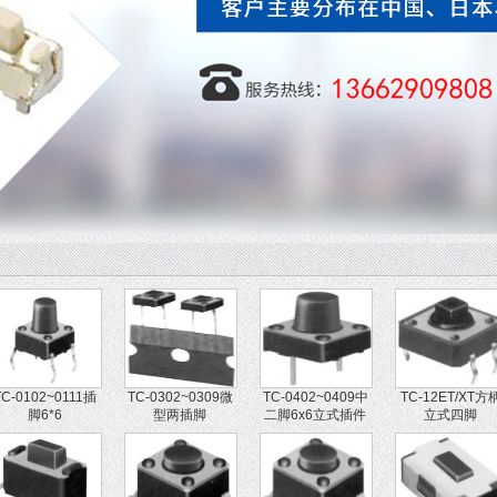
TC-0102~0111插
TC-0302~0309微
TC-0402~0409中
TC-12ET/XT方
脚6*6
型两插脚
二脚6x6立式插件
立式四脚