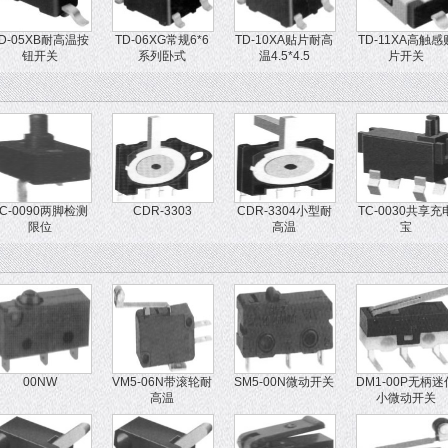
D-05XB耐高温按
TD-06XG常规6*6
TD-10XA贴片耐高
TD-11XA高触感
钮开关
系列卧式
温4.5*4.5
片开关
TC-0090两脚检测
CDR-3303
CDR-3304小型耐
TC-0030共享充
限位
高温
宝
00NW
VM5-06N带滚轮耐
SM5-00N微动开关
DM1-00P无柄迷
高温
小微动开关