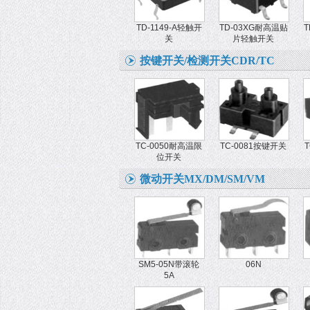
TD-1149-A轻触开
TD-03XG耐高温贴
T
关
片轻触开关
按键开关/检测开关CDR/TC
TC-0050耐高温限
TC-0081按键开关
位开关
微动开关MX/DM/SM/VM
SM5-05N带滚轮
06N
5A