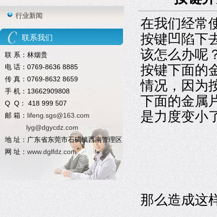
行业新闻
在我们经常
按键凹陷下
联系我们
该怎么办呢
联 系：林烟贵
按键下面的
电 话：0769-8636 8885
传 真：0769-8632 8659
情况，因为
手 机：13662909808
下面的金属
Q Q： 418 999 507
是力度变小
邮 箱：
lifeng.sgs@163.com
lyg@dgycdz.com
地 址：广东省东莞市石碣镇西南管理区
网 址：
www.dglfdz.com
那么造成这