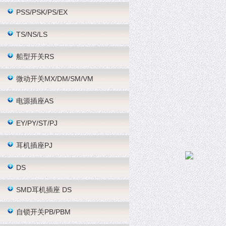
PSS/PSK/PS/EX
TS/NS/LS
船型开关RS
微动开关MX/DM/SM/VM
电源插座AS
EY/PY/ST/PJ
耳机插座PJ
DS
SMD耳机插座 DS
自锁开关PB/PBM