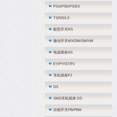
PSS/PSK/PS/EX
TS/NS/LS
船型开关RS
微动开关MX/DM/SM/VM
电源插座AS
EY/PY/ST/PJ
耳机插座PJ
DS
SMD耳机插座 DS
自锁开关PB/PBM