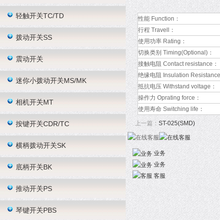
轻触开关TC/TD
性能 Function：
行程 Travell：
拨动开关SS
使用功率 Rating：
切换类别 Timing(Optional)：
震动开关
接触电阻 Contact resistance：
绝缘电阻 Insulation Resistanc
迷你小拨动开关MS/MK
抵抗电压 Withstand voltage：
操作力 Oprating force：
相机开关MT
使用寿命 Switching life：
按键开关CDR/TC
上一篇：
ST-025(SMD)
横柄拨动开关SK
业务
业务
底柄开关BK
客服
推动开关PS
琴键开关PBS