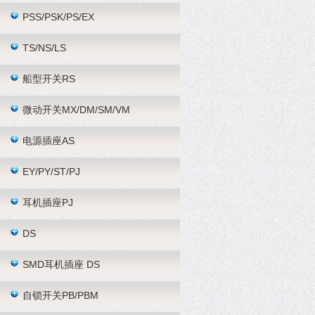
PSS/PSK/PS/EX
TS/NS/LS
船型开关RS
微动开关MX/DM/SM/VM
电源插座AS
EY/PY/ST/PJ
耳机插座PJ
DS
SMD耳机插座 DS
自锁开关PB/PBM