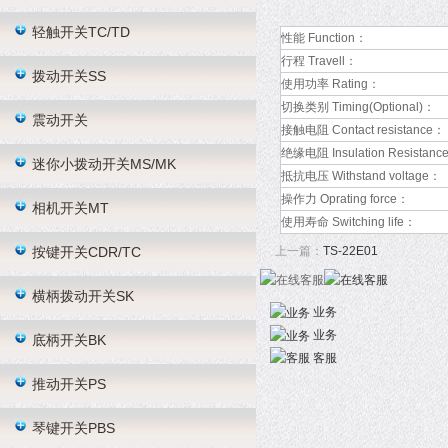
轻触开关TC/TD
性能 Function：
行程 Travell：
拨动开关SS
使用功率 Rating：
切换类别 Timing(Optional)：
震动开关
接触电阻 Contact resistance：
绝缘电阻 Insulation Resistanc
迷你小拨动开关MS/MK
抵抗电压 Withstand voltage：
操作力 Oprating force：
相机开关MT
使用寿命 Switching life：
按键开关CDR/TC
上一篇：
TS-22E01
横柄拨动开关SK
业务
业务
底柄开关BK
客服
推动开关PS
琴键开关PBS