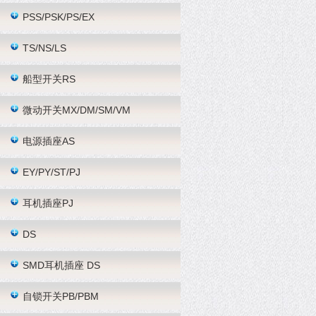
PSS/PSK/PS/EX
TS/NS/LS
船型开关RS
微动开关MX/DM/SM/VM
电源插座AS
EY/PY/ST/PJ
耳机插座PJ
DS
SMD耳机插座 DS
自锁开关PB/PBM