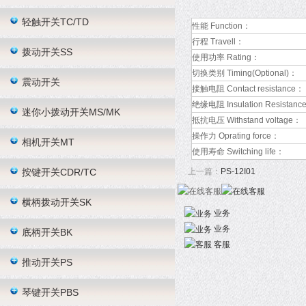
轻触开关TC/TD
性能 Function：
行程 Travell：
拨动开关SS
使用功率 Rating：
切换类别 Timing(Optional)：
震动开关
接触电阻 Contact resistance：
绝缘电阻 Insulation Resistanc
迷你小拨动开关MS/MK
抵抗电压 Withstand voltage：
操作力 Oprating force：
相机开关MT
使用寿命 Switching life：
按键开关CDR/TC
上一篇：
PS-12I01
横柄拨动开关SK
业务
业务
底柄开关BK
客服
推动开关PS
琴键开关PBS