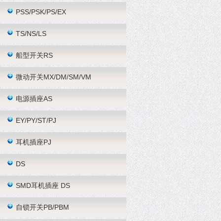
PSS/PSK/PS/EX
TS/NS/LS
船型开关RS
微动开关MX/DM/SM/VM
电源插座AS
EY/PY/ST/PJ
耳机插座PJ
DS
SMD耳机插座 DS
自锁开关PB/PBM