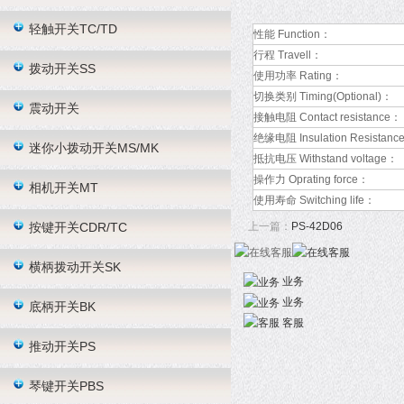
轻触开关TC/TD
性能 Function：
行程 Travell：
拨动开关SS
使用功率 Rating：
切换类别 Timing(Optional)：
震动开关
接触电阻 Contact resistance：
绝缘电阻 Insulation Resistanc
迷你小拨动开关MS/MK
抵抗电压 Withstand voltage：
操作力 Oprating force：
相机开关MT
使用寿命 Switching life：
按键开关CDR/TC
上一篇：
PS-42D06
横柄拨动开关SK
业务
业务
底柄开关BK
客服
推动开关PS
琴键开关PBS