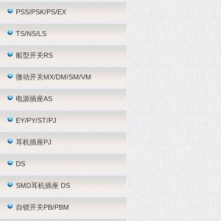
PSS/PSK/PS/EX
TS/NS/LS
船型开关RS
微动开关MX/DM/SM/VM
电源插座AS
EY/PY/ST/PJ
耳机插座PJ
DS
SMD耳机插座 DS
自锁开关PB/PBM