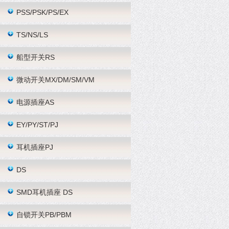
PSS/PSK/PS/EX
TS/NS/LS
船型开关RS
微动开关MX/DM/SM/VM
电源插座AS
EY/PY/ST/PJ
耳机插座PJ
DS
SMD耳机插座 DS
自锁开关PB/PBM