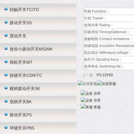
轻触开关TC/TD
性能 Function：
行程 Travell：
拨动开关SS
使用功率 Rating：
切换类别 Timing(Optional)：
震动开关
接触电阻 Contact resistance：
绝缘电阻 Insulation Resistanc
迷你小拨动开关MS/MK
抵抗电压 Withstand voltage：
操作力 Oprating force：
相机开关MT
使用寿命 Switching life：
按键开关CDR/TC
上一篇：
PS-22F60
横柄拨动开关SK
业务
业务
底柄开关BK
客服
推动开关PS
琴键开关PBS