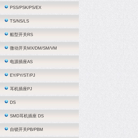
PSS/PSK/PS/EX
TS/NS/LS
船型开关RS
微动开关MX/DM/SM/VM
电源插座AS
EY/PY/ST/PJ
耳机插座PJ
DS
SMD耳机插座 DS
自锁开关PB/PBM