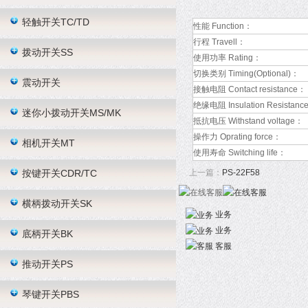
轻触开关TC/TD
性能 Function：
行程 Travell：
拨动开关SS
使用功率 Rating：
切换类别 Timing(Optional)：
震动开关
接触电阻 Contact resistance：
绝缘电阻 Insulation Resistanc
迷你小拨动开关MS/MK
抵抗电压 Withstand voltage：
操作力 Oprating force：
相机开关MT
使用寿命 Switching life：
按键开关CDR/TC
上一篇：
PS-22F58
横柄拨动开关SK
业务
业务
底柄开关BK
客服
推动开关PS
琴键开关PBS