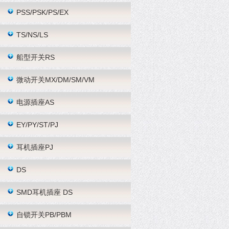
PSS/PSK/PS/EX
TS/NS/LS
船型开关RS
微动开关MX/DM/SM/VM
电源插座AS
EY/PY/ST/PJ
耳机插座PJ
DS
SMD耳机插座 DS
自锁开关PB/PBM