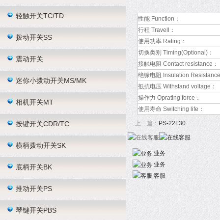
轻触开关TC/TD
性能 Function：
行程 Travell：
拨动开关SS
使用功率 Rating：
切换类别 Timing(Optional)：
震动开关
接触电阻 Contact resistance：
绝缘电阻 Insulation Resistanc
迷你小拨动开关MS/MK
抵抗电压 Withstand voltage：
操作力 Oprating force：
相机开关MT
使用寿命 Switching life：
按键开关CDR/TC
上一篇：
PS-22F30
横柄拨动开关SK
业务
业务
底柄开关BK
客服
推动开关PS
琴键开关PBS