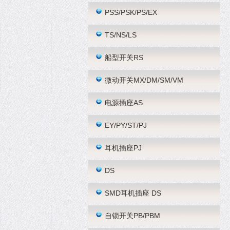
PSS/PSK/PS/EX
TS/NS/LS
船型开关RS
微动开关MX/DM/SM/VM
电源插座AS
EY/PY/ST/PJ
耳机插座PJ
DS
SMD耳机插座 DS
自锁开关PB/PBM