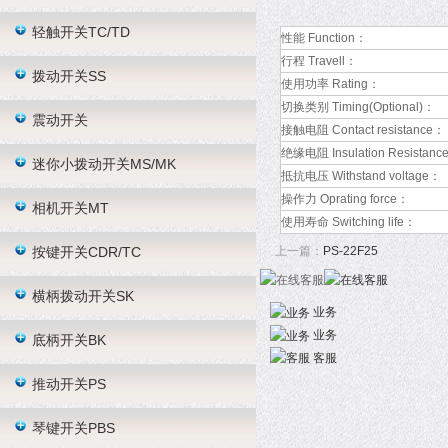
轻触开关TC/TD
性能 Function：
行程 Travell：
拨动开关SS
使用功率 Rating：
切换类别 Timing(Optional)：
震动开关
接触电阻 Contact resistance：
绝缘电阻 Insulation Resistanc
迷你小拨动开关MS/MK
抵抗电压 Withstand voltage：
操作力 Oprating force：
相机开关MT
使用寿命 Switching life：
按键开关CDR/TC
上一篇：
PS-22F25
横柄拨动开关SK
业务
业务
底柄开关BK
客服
推动开关PS
琴键开关PBS