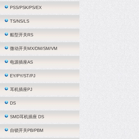
PSS/PSK/PS/EX
TS/NS/LS
船型开关RS
微动开关MX/DM/SM/VM
电源插座AS
EY/PY/ST/PJ
耳机插座PJ
DS
SMD耳机插座 DS
自锁开关PB/PBM