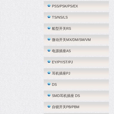
PSS/PSK/PS/EX
TS/NS/LS
船型开关RS
微动开关MX/DM/SM/VM
电源插座AS
EY/PY/ST/PJ
耳机插座PJ
DS
SMD耳机插座 DS
自锁开关PB/PBM