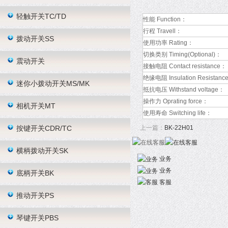
轻触开关TC/TD
性能 Function：
行程 Travell：
拨动开关SS
使用功率 Rating：
切换类别 Timing(Optional)：
震动开关
接触电阻 Contact resistance：
绝缘电阻 Insulation Resistanc
迷你小拨动开关MS/MK
抵抗电压 Withstand voltage：
操作力 Oprating force：
相机开关MT
使用寿命 Switching life：
按键开关CDR/TC
上一篇：
BK-22H01
横柄拨动开关SK
业务
业务
底柄开关BK
客服
推动开关PS
琴键开关PBS