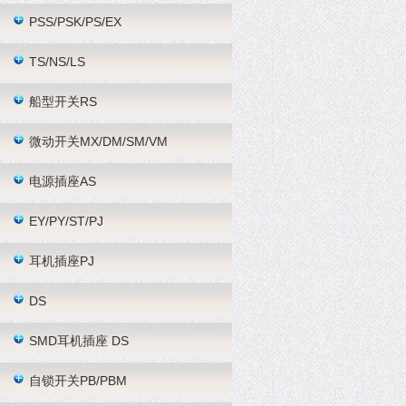
PSS/PSK/PS/EX
TS/NS/LS
船型开关RS
微动开关MX/DM/SM/VM
电源插座AS
EY/PY/ST/PJ
耳机插座PJ
DS
SMD耳机插座 DS
自锁开关PB/PBM