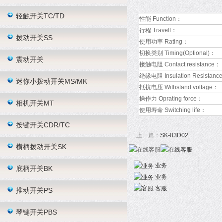
轻触开关TC/TD
性能 Function：
行程 Travell：
拨动开关SS
使用功率 Rating：
切换类别 Timing(Optional)：
震动开关
接触电阻 Contact resistance：
绝缘电阻 Insulation Resistanc
迷你小拨动开关MS/MK
抵抗电压 Withstand voltage：
操作力 Oprating force：
相机开关MT
使用寿命 Switching life：
按键开关CDR/TC
上一篇：
SK-83D02
横柄拨动开关SK
业务
底柄开关BK
业务
客服
推动开关PS
琴键开关PBS