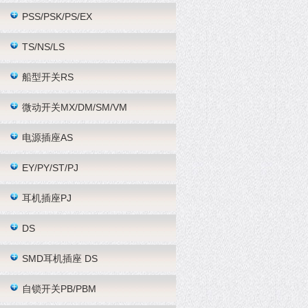
PSS/PSK/PS/EX
TS/NS/LS
船型开关RS
微动开关MX/DM/SM/VM
电源插座AS
EY/PY/ST/PJ
耳机插座PJ
DS
SMD耳机插座 DS
自锁开关PB/PBM