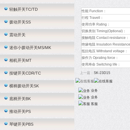
轻触开关TC/TD
性能 Function：
行程 Travell：
拨动开关SS
使用功率 Rating：
切换类别 Timing(Optional)：
震动开关
接触电阻 Contact resistance：
绝缘电阻 Insulation Resistanc
迷你小拨动开关MS/MK
抵抗电压 Withstand voltage：
操作力 Oprating force：
相机开关MT
使用寿命 Switching life：
按键开关CDR/TC
上一篇：
SK-23D15
横柄拨动开关SK
业务
业务
底柄开关BK
客服
推动开关PS
琴键开关PBS