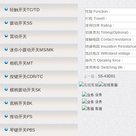
轻触开关TC/TD
性能 Function：
行程 Travell：
拨动开关SS
使用功率 Rating：
切换类别 Timing(Optional)：
震动开关
接触电阻 Contact resistance：
绝缘电阻 Insulation Resistanc
迷你小拨动开关MS/MK
抵抗电压 Withstand voltage：
操作力 Oprating force：
相机开关MT
使用寿命 Switching life：
按键开关CDR/TC
上一篇：
SS-43D01
横柄拨动开关SK
业务
业务
底柄开关BK
客服
推动开关PS
琴键开关PBS