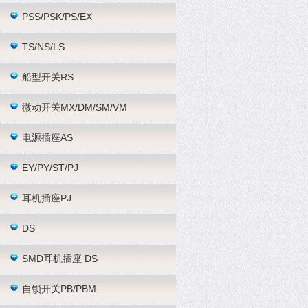
PSS/PSK/PS/EX
TS/NS/LS
船型开关RS
微动开关MX/DM/SM/VM
电源插座AS
EY/PY/ST/PJ
耳机插座PJ
DS
SMD耳机插座 DS
自锁开关PB/PBM