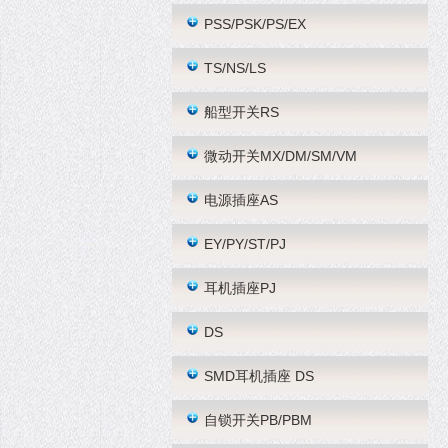
PSS/PSK/PS/EX
TS/NS/LS
船型开关RS
微动开关MX/DM/SM/VM
电源插座AS
EY/PY/ST/PJ
耳机插座PJ
DS
SMD耳机插座 DS
自锁开关PB/PBM