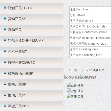
轻触开关TC/TD
性能 Function：
行程 Travell：
拨动开关SS
使用功率 Rating：
切换类别 Timing(Optional)：
震动开关
接触电阻 Contact resistance：
绝缘电阻 Insulation Resistanc
迷你小拨动开关MS/MK
抵抗电压 Withstand voltage：
操作力 Oprating force：
相机开关MT
使用寿命 Switching life：
按键开关CDR/TC
上一篇：
TC-17XA轻触开关
横柄拨动开关SK
底柄开关BK
业务
业务
推动开关PS
客服
琴键开关PBS