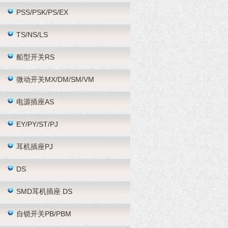
PSS/PSK/PS/EX
TS/NS/LS
船型开关RS
微动开关MX/DM/SM/VM
电源插座AS
EY/PY/ST/PJ
耳机插座PJ
DS
SMD耳机插座 DS
自锁开关PB/PBM