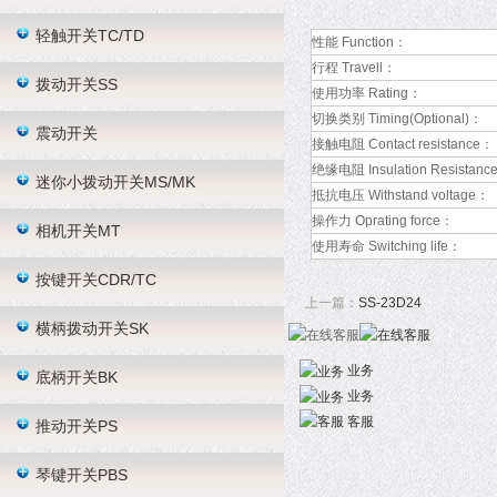
轻触开关TC/TD
性能 Function：
行程 Travell：
拨动开关SS
使用功率 Rating：
切换类别 Timing(Optional)：
震动开关
接触电阻 Contact resistance：
绝缘电阻 Insulation Resistanc
迷你小拨动开关MS/MK
抵抗电压 Withstand voltage：
操作力 Oprating force：
相机开关MT
使用寿命 Switching life：
按键开关CDR/TC
上一篇：
SS-23D24
横柄拨动开关SK
业务
底柄开关BK
业务
客服
推动开关PS
琴键开关PBS