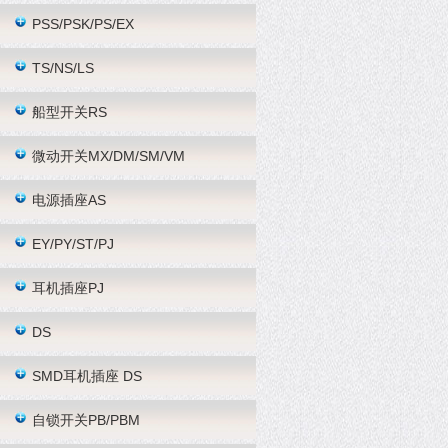
PSS/PSK/PS/EX
TS/NS/LS
船型开关RS
微动开关MX/DM/SM/VM
电源插座AS
EY/PY/ST/PJ
耳机插座PJ
DS
SMD耳机插座 DS
自锁开关PB/PBM