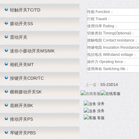
轻触开关TC/TD
性能 Function：
行程 Travell：
拨动开关SS
使用功率 Rating：
切换类别 Timing(Optional)：
震动开关
接触电阻 Contact resistance：
绝缘电阻 Insulation Resistanc
迷你小拨动开关MS/MK
抵抗电压 Withstand voltage：
操作力 Oprating force：
相机开关MT
使用寿命 Switching life：
按键开关CDR/TC
上一篇：
SS-23D14
横柄拨动开关SK
业务
底柄开关BK
业务
客服
推动开关PS
琴键开关PBS