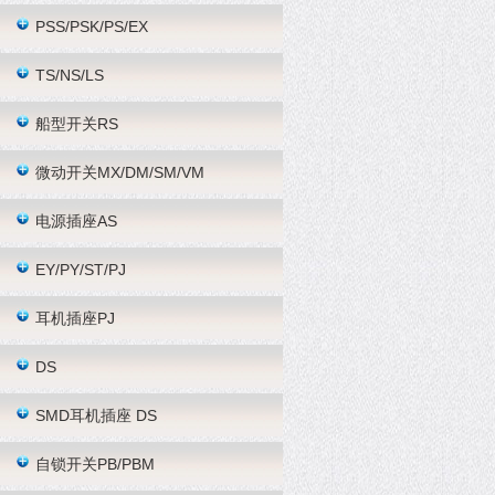
PSS/PSK/PS/EX
TS/NS/LS
船型开关RS
微动开关MX/DM/SM/VM
电源插座AS
EY/PY/ST/PJ
耳机插座PJ
DS
SMD耳机插座 DS
自锁开关PB/PBM