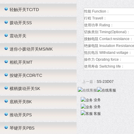
轻触开关TC/TD
性能 Function：
行程 Travell：
拨动开关SS
使用功率 Rating：
切换类别 Timing(Optional)：
震动开关
接触电阻 Contact resistance：
绝缘电阻 Insulation Resistanc
迷你小拨动开关MS/MK
抵抗电压 Withstand voltage：
操作力 Oprating force：
相机开关MT
使用寿命 Switching life：
按键开关CDR/TC
上一篇：
SS-23D07
横柄拨动开关SK
业务
底柄开关BK
业务
客服
推动开关PS
琴键开关PBS