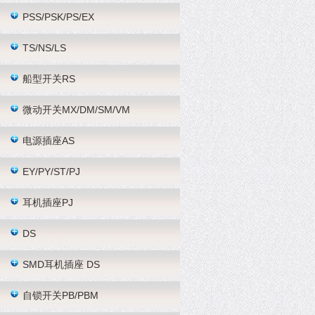
PSS/PSK/PS/EX
TS/NS/LS
船型开关RS
微动开关MX/DM/SM/VM
电源插座AS
EY/PY/ST/PJ
耳机插座PJ
DS
SMD耳机插座 DS
自锁开关PB/PBM