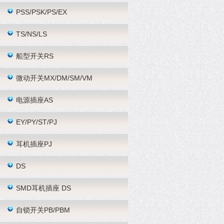
PSS/PSK/PS/EX
TS/NS/LS
船型开关RS
微动开关MX/DM/SM/VM
电源插座AS
EY/PY/ST/PJ
耳机插座PJ
DS
SMD耳机插座 DS
自锁开关PB/PBM