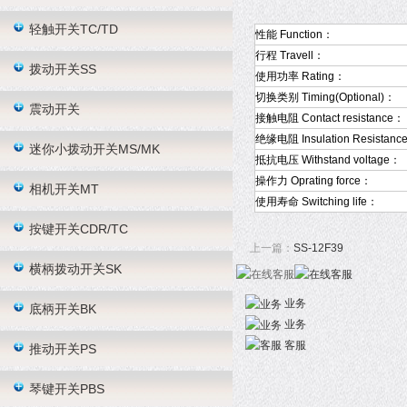
轻触开关TC/TD
性能 Function：
行程 Travell：
拨动开关SS
使用功率 Rating：
切换类别 Timing(Optional)：
震动开关
接触电阻 Contact resistance：
绝缘电阻 Insulation Resistanc
迷你小拨动开关MS/MK
抵抗电压 Withstand voltage：
操作力 Oprating force：
相机开关MT
使用寿命 Switching life：
按键开关CDR/TC
上一篇：
SS-12F39
横柄拨动开关SK
业务
底柄开关BK
业务
客服
推动开关PS
琴键开关PBS