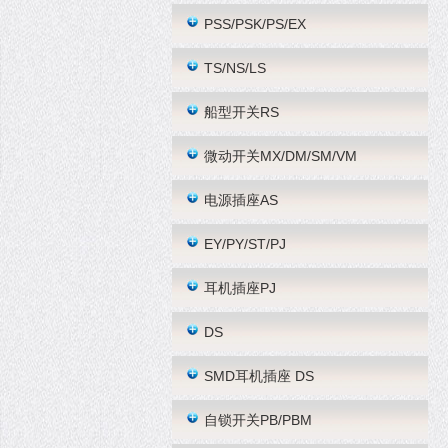
PSS/PSK/PS/EX
TS/NS/LS
船型开关RS
微动开关MX/DM/SM/VM
电源插座AS
EY/PY/ST/PJ
耳机插座PJ
DS
SMD耳机插座 DS
自锁开关PB/PBM