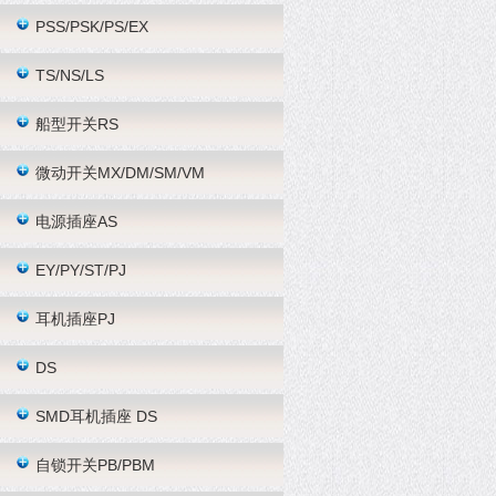
PSS/PSK/PS/EX
TS/NS/LS
船型开关RS
微动开关MX/DM/SM/VM
电源插座AS
EY/PY/ST/PJ
耳机插座PJ
DS
SMD耳机插座 DS
自锁开关PB/PBM