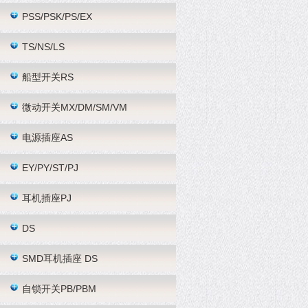
PSS/PSK/PS/EX
TS/NS/LS
船型开关RS
微动开关MX/DM/SM/VM
电源插座AS
EY/PY/ST/PJ
耳机插座PJ
DS
SMD耳机插座 DS
自锁开关PB/PBM