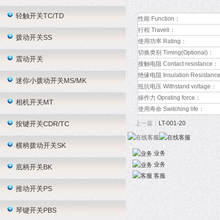
轻触开关TC/TD
性能 Function：
行程 Travell：
拨动开关SS
使用功率 Rating：
切换类别 Timing(Optional)：
震动开关
接触电阻 Contact resistance：
绝缘电阻 Insulation Resistanc
迷你小拨动开关MS/MK
抵抗电压 Withstand voltage：
操作力 Oprating force：
相机开关MT
使用寿命 Switching life：
按键开关CDR/TC
上一篇：
LT-001-20
横柄拨动开关SK
业务
业务
底柄开关BK
客服
推动开关PS
琴键开关PBS