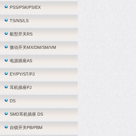
PSS/PSK/PS/EX
TS/NS/LS
船型开关RS
微动开关MX/DM/SM/VM
电源插座AS
EY/PY/ST/PJ
耳机插座PJ
DS
SMD耳机插座 DS
自锁开关PB/PBM