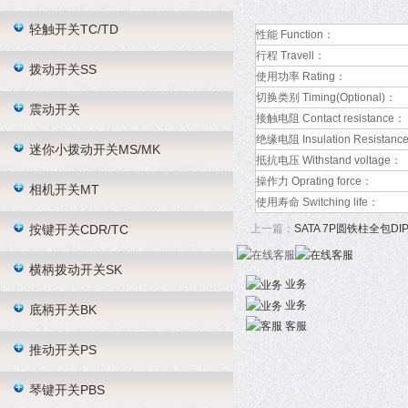
轻触开关TC/TD
性能 Function：
行程 Travell：
拨动开关SS
使用功率 Rating：
切换类别 Timing(Optional)：
震动开关
接触电阻 Contact resistance：
绝缘电阻 Insulation Resistanc
迷你小拨动开关MS/MK
抵抗电压 Withstand voltage：
操作力 Oprating force：
相机开关MT
使用寿命 Switching life：
按键开关CDR/TC
上一篇：
SATA 7P圆铁柱全包DIP
横柄拨动开关SK
业务
业务
底柄开关BK
客服
推动开关PS
琴键开关PBS