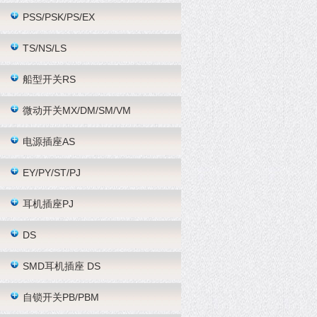
PSS/PSK/PS/EX
TS/NS/LS
船型开关RS
微动开关MX/DM/SM/VM
电源插座AS
EY/PY/ST/PJ
耳机插座PJ
DS
SMD耳机插座 DS
自锁开关PB/PBM