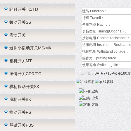
轻触开关TC/TD
性能 Function：
行程 Travell：
拨动开关SS
使用功率 Rating：
切换类别 Timing(Optional)：
震动开关
接触电阻 Contact resistance：
绝缘电阻 Insulation Resistanc
迷你小拨动开关MS/MK
抵抗电压 Withstand voltage：
操作力 Oprating force：
相机开关MT
使用寿命 Switching life：
按键开关CDR/TC
上一篇：
SATA 7+15P公座180度
横柄拨动开关SK
业务
业务
底柄开关BK
客服
推动开关PS
琴键开关PBS