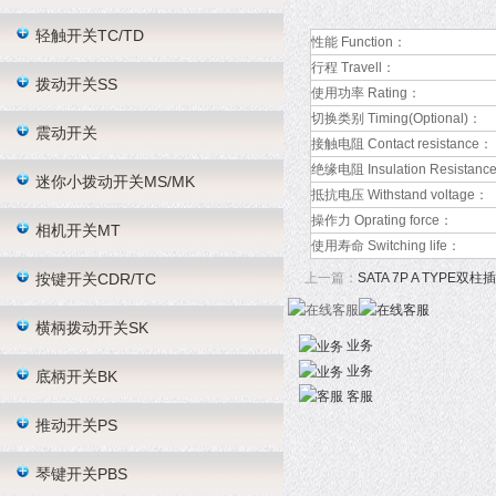
轻触开关TC/TD
性能 Function：
行程 Travell：
拨动开关SS
使用功率 Rating：
切换类别 Timing(Optional)：
震动开关
接触电阻 Contact resistance：
绝缘电阻 Insulation Resistanc
迷你小拨动开关MS/MK
抵抗电压 Withstand voltage：
操作力 Oprating force：
相机开关MT
使用寿命 Switching life：
按键开关CDR/TC
上一篇：
SATA 7P A TYPE双
横柄拨动开关SK
业务
业务
底柄开关BK
客服
推动开关PS
琴键开关PBS