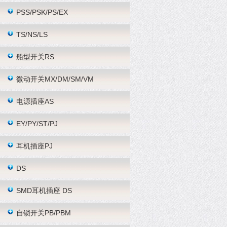
PSS/PSK/PS/EX
TS/NS/LS
船型开关RS
微动开关MX/DM/SM/VM
电源插座AS
EY/PY/ST/PJ
耳机插座PJ
DS
SMD耳机插座 DS
自锁开关PB/PBM