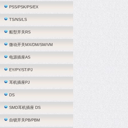
PSS/PSK/PS/EX
TS/NS/LS
船型开关RS
微动开关MX/DM/SM/VM
电源插座AS
EY/PY/ST/PJ
耳机插座PJ
DS
SMD耳机插座 DS
自锁开关PB/PBM