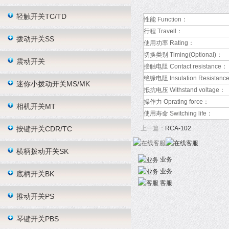
轻触开关TC/TD
性能 Function：
行程 Travell：
拨动开关SS
使用功率 Rating：
切换类别 Timing(Optional)：
震动开关
接触电阻 Contact resistance：
绝缘电阻 Insulation Resistanc
迷你小拨动开关MS/MK
抵抗电压 Withstand voltage：
操作力 Oprating force：
相机开关MT
使用寿命 Switching life：
按键开关CDR/TC
上一篇：
RCA-102
横柄拨动开关SK
业务
业务
底柄开关BK
客服
推动开关PS
琴键开关PBS