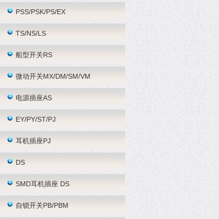
PSS/PSK/PS/EX
TS/NS/LS
船型开关RS
微动开关MX/DM/SM/VM
电源插座AS
EY/PY/ST/PJ
耳机插座PJ
DS
SMD耳机插座 DS
自锁开关PB/PBM