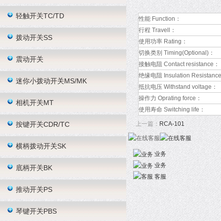
轻触开关TC/TD
性能 Function：
行程 Travell：
拨动开关SS
使用功率 Rating：
切换类别 Timing(Optional)：
震动开关
接触电阻 Contact resistance：
绝缘电阻 Insulation Resistanc
迷你小拨动开关MS/MK
抵抗电压 Withstand voltage：
操作力 Oprating force：
相机开关MT
使用寿命 Switching life：
按键开关CDR/TC
上一篇：
RCA-101
横柄拨动开关SK
业务
业务
底柄开关BK
客服
推动开关PS
琴键开关PBS