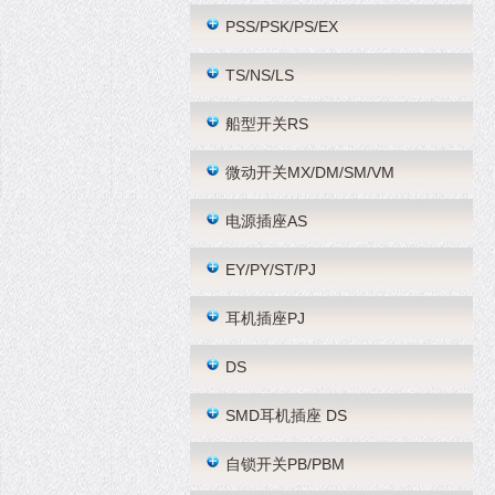
PSS/PSK/PS/EX
TS/NS/LS
船型开关RS
微动开关MX/DM/SM/VM
电源插座AS
EY/PY/ST/PJ
耳机插座PJ
DS
SMD耳机插座 DS
自锁开关PB/PBM