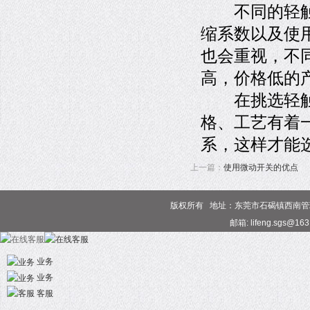
不同的轻触开
缩系数以及使
也会重视，不
高，价格低的
在挑选轻触开
格、工艺有着
系，这样才能
上一篇：
使用微动开关的优点
版权所有 地址：东莞市石碣镇西南管理区 电话
邮箱: lifeng.sgs@16
业务
业务
客服