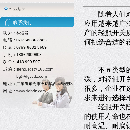
行业新闻
随着人们对
应用越来越广
联系我们
产的轻触开关
联 系：林烟贵
电 话：0769-8636 8885
何挑选合适的
传 真：0769-8632 8659
手 机：13662909808
Q Q： 418 999 507
不同类型的轻
邮 箱：
lifeng.sgs@163.com
lyg@dgycdz.com
殊，对轻触开
地 址：广东省东莞市石碣镇西南管理区
很多，企业在
网 址：
www.dglfdz.com
求来进行选择
轻触开关随着
的使用寿命也
耐高温、耐腐