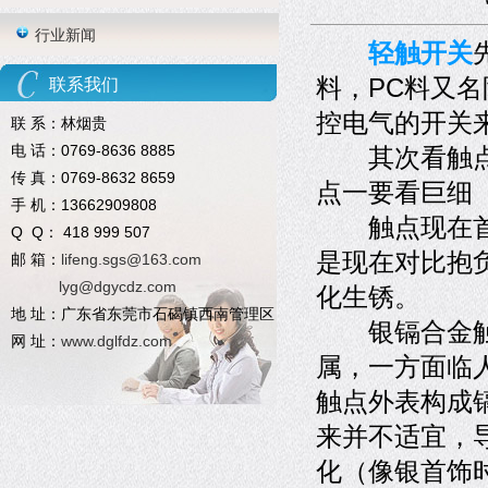
行业新闻
轻触开关
料，PC料又
联系我们
控电气的开关
联 系：林烟贵
电 话：0769-8636 8885
其次看触点，
传 真：0769-8632 8659
点一要看巨细
手 机：13662909808
触点现在首要
Q Q： 418 999 507
是现在对比抱
邮 箱：
lifeng.sgs@163.com
lyg@dgycdz.com
化生锈。
地 址：广东省东莞市石碣镇西南管理区
银镉合金触点
网 址：
www.dglfdz.com
属，一方面临
触点外表构成
来并不适宜，
化（像银首饰