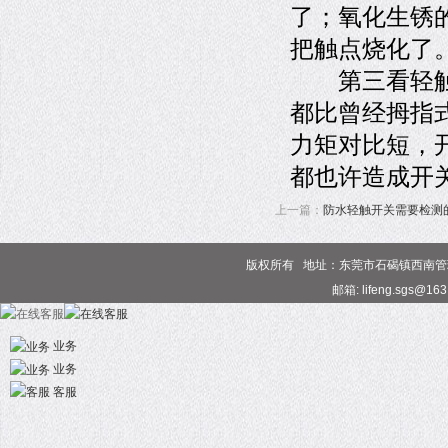
了；氧化生锈
把触点烧化了
第三看轻触开
都比曾经拇指
力矩对比短，
都也许造成开
上一篇：
防水轻触开关需要检测
版权所有 地址：东莞市石碣镇西南管理区 电话
邮箱: lifeng.sgs@16
业务
业务
客服