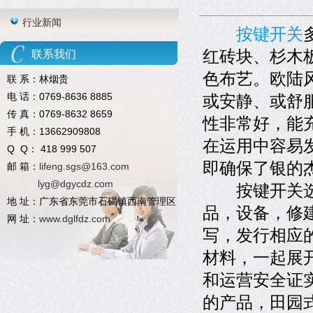
行业新闻
按键开关
红砖块、杉木
联系我们
色布艺。欧陆
联 系：林烟贵
电 话：0769-8636 8885
或安静、或舒
传 真：0769-8632 8659
性非常好，能
手 机：13662909808
在运用中容易
Q Q： 418 999 507
即确保了银的
邮 箱：
lifeng.sgs@163.com
lyg@dgycdz.com
按键开关选用
地 址：广东省东莞市石碣镇西南管理区
品，设备，修
网 址：
www.dglfdz.com
写，发行相应
材料，一起展
和运营安全证
的产品，田园