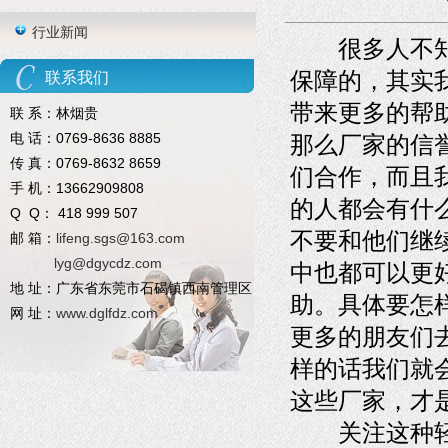
行业新闻
很多人不
保障的，其实
联系我们
带来更多的帮
联 系：林烟贵
电 话：0769-8636 8885
那么厂家的信
传 真：0769-8632 8659
们合作，而且
手 机：13662909808
的人都会有什
Q Q： 418 999 507
不要和他们继
邮 箱：
lifeng.sgs@163.com
lyg@dgycdz.com
中也都可以更
地 址：广东省东莞市石碣镇西南管理区
助。具体要怎
网 址：
www.dglfdz.com
更多的朋友们
样的话我们就
这些厂家，才
关注这种轻触