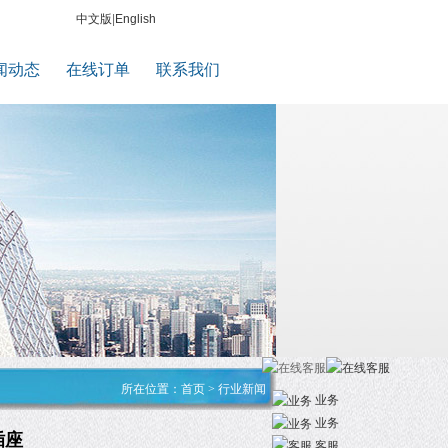
中文版
|
English
闻动态
在线订单
联系我们
所在位置：
首页
> 行业新闻
业务
业务
插座
客服