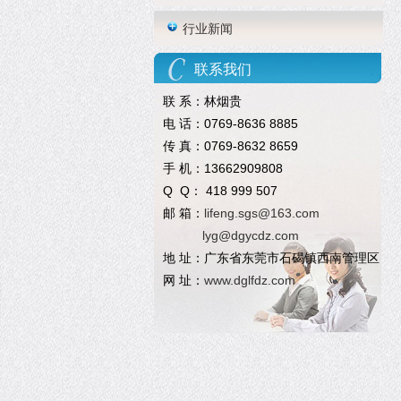
行业新闻
联系我们
联 系：林烟贵
电 话：0769-8636 8885
传 真：0769-8632 8659
手 机：13662909808
Q Q： 418 999 507
邮 箱：
lifeng.sgs@163.com
lyg@dgycdz.com
地 址：广东省东莞市石碣镇西南管理区
网 址：
www.dglfdz.com