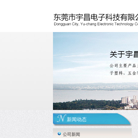
新闻动态
公司新闻