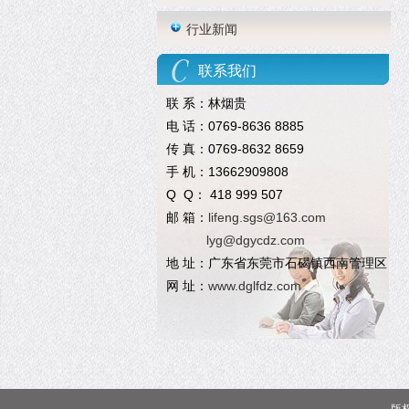
行业新闻
联系我们
联 系：林烟贵
电 话：0769-8636 8885
传 真：0769-8632 8659
手 机：13662909808
Q Q： 418 999 507
邮 箱：
lifeng.sgs@163.com
lyg@dgycdz.com
地 址：广东省东莞市石碣镇西南管理区
网 址：
www.dglfdz.com