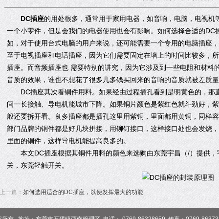
DC插座
的用处很多，通常用于家用电器，如音响，电脑，电视机
一个小零件，但是会我们的电器使用也会有影响。如何选择合适的DC
如，对于使用台式电脑的用户来说，还可能需要一个专用的电脑插座，
至于电视插座和电话插座，因为它们需要固定在墙上的时间比较多，所
插座。而音频插座也 需要特别的讲究，因为它涉及到一些电阻和材料
音质的效果，谁也不想花了很多几多钱买回来的音响的音质就被差质量
DC插座其次看铜件用料。如果经由过程插孔看到是明黄色的，那直
间一长接触、导电机能城市下降。如果铜片颜色是紫红色就斗劲好，紫
般还要拆开看。良多插座都是插孔这里用紫铜，里面都用黄铜，同样容
部门品牌的铜件都是好几块拼接，用铆钉接口，这样接口处也会发烧，
里面的铜件，这样导电机能提高良多的。
本文DC插座根据其铜件用料的颜色来选购由东莞宇昌（/）提供，
关，东莞轻触开关。
上一篇：
如何选用适合的DC插座，以便发挥最大的功能