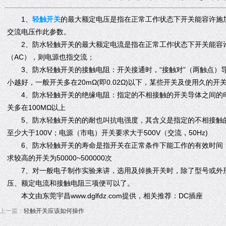
1、
轻触开关
的最大额定电压是指在正常工作状态下开关能容许施
交流电压作此参数。
2、防水轻触开关的最大额定电流是指在正常工作状态下开关能容
（AC），则电源也指交流；
3、防水轻触开关的接触电阻：开关接通时，“接触对”（两触点）
小越好，一般开关多在20mΩ(即0.02Ω)以下，某些开关及使用久的开关则在
4、防水轻触开关的绝缘电阻：指定的不相接触的开关导体之间的电
关多在100MΩ以上
5、防水轻触开关的的耐也叫抗电强度，其含义是指定的不相接触的
至少大于100V；电源（市电）开关要求大于500V（交流，50Hz)
6、防水轻触开关的寿命是指开关在正常条件下能工作的有效时间（使用
求较高的开关为50000~500000次
7、对一般电子制作实验来讲，选用及掉换开关时，除了型号或外形
压、额定电流和接触电阻三项便可以了。
本文由东莞宇昌www.dglfdz.com提供，相关推荐：DC插座
上一篇：
轻触开关应该如何操作