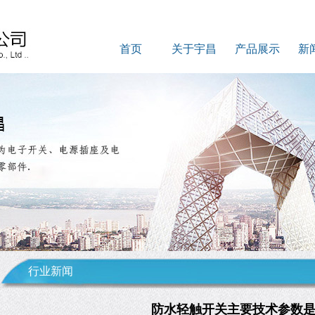
首页
关于宇昌
产品展示
新
行业新闻
防水轻触开关主要技术参数